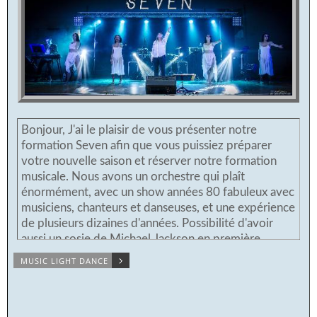
Bonjour, J'ai le plaisir de vous présenter notre
formation Seven afin que vous puissiez préparer
votre nouvelle saison et réserver notre formation
musicale. Nous avons un orchestre qui plaît
énormément, avec un show années 80 fabuleux avec
musiciens, chanteurs et danseuses, et une expérience
de plusieurs dizaines d'années. Possibilité d'avoir
aussi un sosie de Michael Jackson en première
partie. Mais aussi le répertoire des grands standards
MUSIC LIGHT DANCE
populaires français et internationaux, avec la
possibilité d'avoir un sosie "Chaplin", un pole dance
masculin (champion de France) un transformiste et
même une revue! ex: plus de 10000 personnes qui