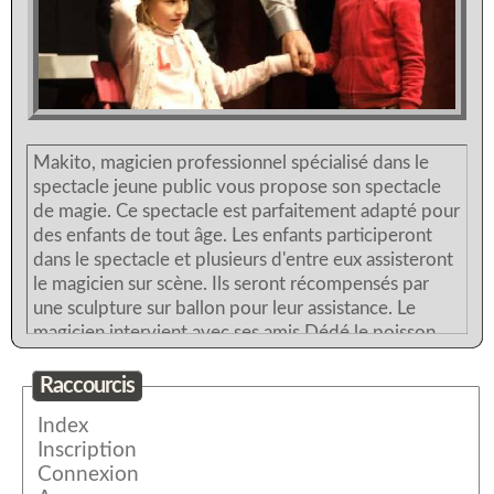
Makito, magicien professionnel spécialisé dans le
spectacle jeune public vous propose son spectacle
de magie. Ce spectacle est parfaitement adapté pour
des enfants de tout âge. Les enfants participeront
dans le spectacle et plusieurs d'entre eux assisteront
le magicien sur scène. Ils seront récompensés par
une sculpture sur ballon pour leur assistance. Le
magicien intervient avec ses amis Dédé le poisson
rouge et Arthur le lapin. En fin de spectacle, le
UN PEU DE MAGIE POUR NOËL
magicien fera une incroyable expérience avec une
Raccourcis
petite fille du public où cellle-ci sera en catalepsie
Index
sur une chaise. Un spectacle complet où rire et
Inscription
participation des enfants seront au rendez-vous.
Connexion